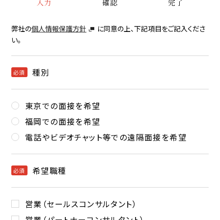
入力
確認
完了
WEBマーケター
弊社の
個人情報保護方針
に同意の上、下記項目をご記入くださ
い。
WEBディレクター
WEBデザイナー
種別
必須
WEBライター
東京での面接を希望
動画クリエイター
福岡での面接を希望
電話やビデオチャット等での遠隔面接を希望
WEBアシスタント
営業事務
希望職種
必須
一般事務
営業（セールスコンサルタント）
営業（パートナーコンサルタント）